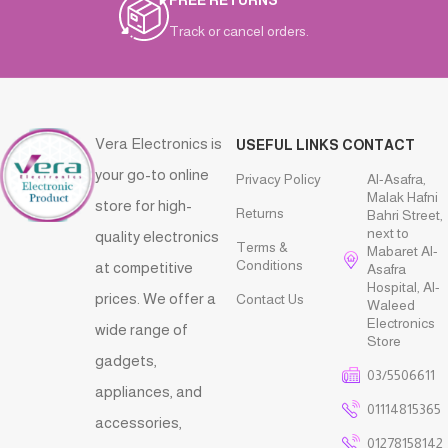
Track or cancel orders.
Vera Electronics is
USEFUL LINKS
CONTACT
your go-to online
Privacy Policy
Al-Asafra,
Malak Hafni
store for high-
Returns
Bahri Street,
next to
quality electronics
Terms &
Mabaret Al-
Conditions
at competitive
Asafra
Hospital, Al-
prices. We offer a
Contact Us
Waleed
Electronics
wide range of
Store
gadgets,
03/5506611
appliances, and
01114815365
accessories,
01278158142