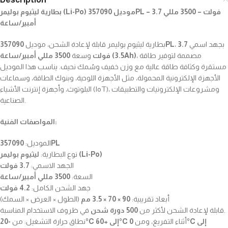
بطارية ليثيوم بوليمر (Li-Po) موديل 357090PL – 3.7 فولت – 3500 مللي
أمبير/ساعة
بطارية ليثيوم بوليمر قابلة لإعادة الشحن، موديل
357090PL
3.7
، بجهد اسمي
، مصممة لتوفير طاقة
3500 مللي أمبير/ساعة (3.5Ah)
فولت
وسعة
مستقرة وكثافة طاقة عالية مع وزن خفيف وسُمك نحيف. يناسب هذا الموديل
الأجهزة الإلكترونية المحمولة، مثل الأجهزة اللوحية، وبنوك الطاقة، وسماعات
البلوتوث، وأجهزة إنترنت الأشياء (IoT)، ومشروعات الإلكترونيات والتطبيقات
الصناعية.
المواصفات الفنية:
الموديل:
357090PL
ليثيوم بوليمر (Li-Po)
نوع البطارية:
الجهد الاسمي:
3.7 فولت
السعة:
3500 مللي أمبير/ساعة
جهد الشحن الكامل:
4.2 فولت
أبعاد تقريبية:
90 × 70 × 3.5 مم
(الطول × العرض × السمك)
في ظروف الاستخدام المناسبة.
قابلة لإعادة الشحن لأكثر من
500 دورة شحن
أثناء التفريغ، ومن
0°C إلى
-20°C إلى +60°C
نطاق حرارة التشغيل: من