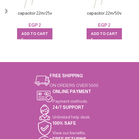
capacitor 22m/25v
capacitor 22m/50v
EGP
2
EGP
2
ADD TO CART
ADD TO CART
FREE SHIPPING
ON ORDERS OVER 5000
ONLINE PAYMENT
Payment methods.
24/7 SUPPORT
Unlimited help desk.
100% SAFE
View our benefits.
FREE RETURNS