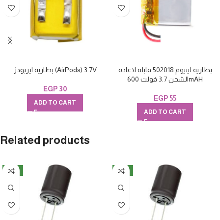
بطارية ليثيوم 502018 قابلة لاعادة
بطارية ايربودز (AirPods) 3.7V
الشحن 3.7 فولت 600mAH
EGP
30
EGP
55
ADD TO CART
ADD TO CART
Related products
NEW
NEW